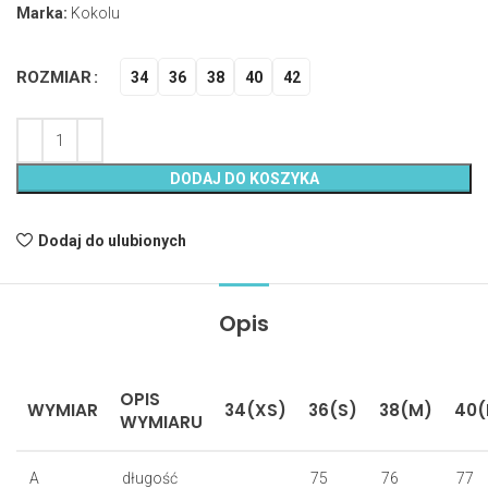
Marka:
Kokolu
ROZMIAR
34
36
38
40
42
DODAJ DO KOSZYKA
Dodaj do ulubionych
Opis
OPIS
WYMIAR
34(XS)
36(S)
38(M)
40(
WYMIARU
A
długość
75
76
77