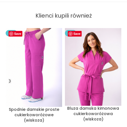
Klienci kupili również
NEW
Save
NEW
Save
Bluza damska kimonowa
Spodnie damskie proste
cukierkoworóżowa
cukierkoworóżowe
(wiskoza)
(wiskoza)