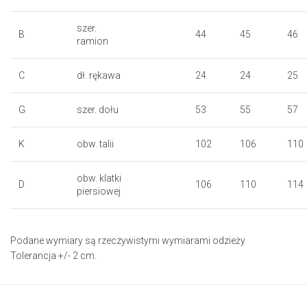
szer.
B
44
45
46
ramion
C
dł. rękawa
24
24
25
G
szer. dołu
53
55
57
K
obw. talii
102
106
110
obw. klatki
D
106
110
114
piersiowej
Podane wymiary są rzeczywistymi wymiarami odzieży
Tolerancja +/- 2 cm.