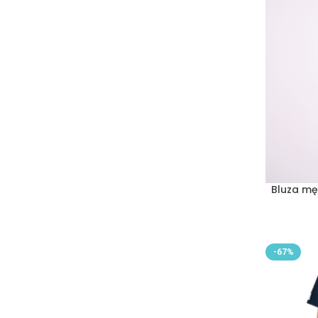
Bluza mę
-67%