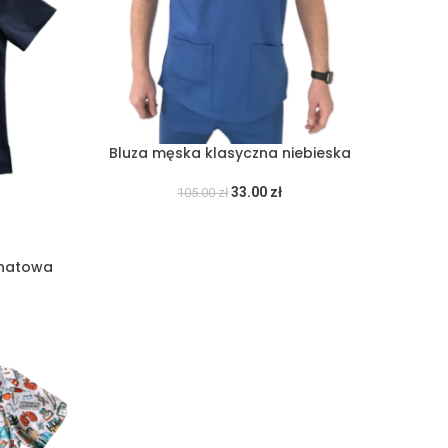
Bluza męska klasyczna niebieska
33.00
zł
105.00
zł
anatowa