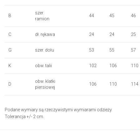
szer.
B
44
45
46
ramion
C
dł. rękawa
24
24
25
G
szer. dołu
53
55
57
K
obw. talii
102
106
110
obw. klatki
D
106
110
114
piersiowej
Podane wymiary są rzeczywistymi wymiarami odzieży
Tolerancja +/- 2 cm.