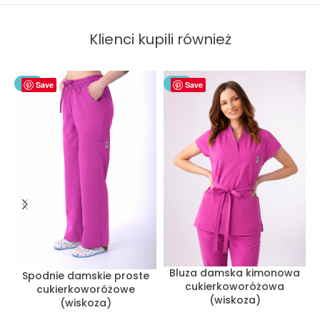
Klienci kupili również
NEW
Save
NEW
Save
Bluza damska kimonowa
Spodnie damskie proste
cukierkoworóżowa
cukierkoworóżowe
(wiskoza)
(wiskoza)