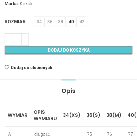
Marka:
Kokolu
ROZMIAR
34
36
38
40
42
DODAJ DO KOSZYKA
Dodaj do ulubionych
Opis
OPIS
WYMIAR
34(XS)
36(S)
38(M)
40(
WYMIARU
A
długość
75
76
77