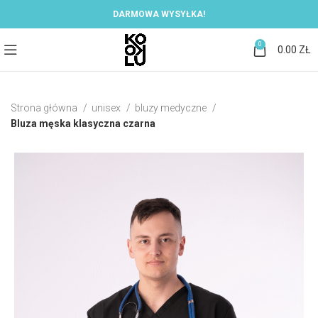
DARMOWA WYSYŁKA!
0
0.00
ZŁ
Strona główna
unisex
bluzy medyczne
Bluza męska klasyczna czarna