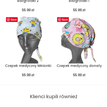
Bazgrolaki 2
Bazgrolaki 1
55.00
zł
55.00
zł
SOLD OUT
Save
SOLD OUT
Save
Czepek medyczny Minionki
Czepek medyczny donaty
55.00
zł
55.00
zł
Klienci kupili również