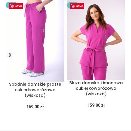
NEW
Save
NEW
Save
Bluza damska kimonowa
Spodnie damskie proste
cukierkoworóżowa
cukierkoworóżowe
(wiskoza)
(wiskoza)
159.00
zł
169.00
zł