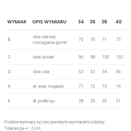
WYMIAR
OPIS WYMIARU
34
36
38
40
obw. talii bez
B
70
70
71
75
rozciągania gumki
C
obw. bioder
96
98
100
102
G
obw. uda
52
52
54
56
A
dł. wew. nogawki
71
72
73
74
K
dł. podkroju
28
29
30
31
Podane wymiary są rzeczywistymi wymiarami odzieży
Tolerancja +/- 2 cm.