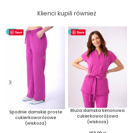
Klienci kupili również
NEW
Save
NEW
Save
Bluza damska kimonowa
Spodnie damskie proste
cukierkoworóżowa
cukierkoworóżowe
(wiskoza)
(wiskoza)