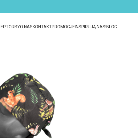
LEP
TORBY
O NAS
KONTAKT
PROMOCJE
INSPIRUJĄ NAS!
BLOG