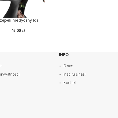
zepek medyczny las
45.00
zł
INFO
in
O nas
 prywatności
Inspirują nas!
Kontakt